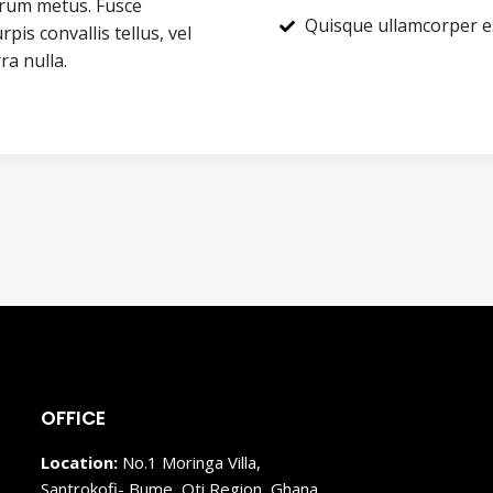
utrum metus. Fusce
Quisque ullamcorper e
rpis convallis tellus, vel
ra nulla.
OFFICE
Location:
No.1 Moringa Villa,
Santrokofi- Bume, Oti Region, Ghana.