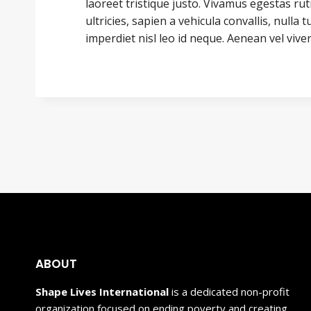
laoreet tristique justo. Vivamus egestas r
ultricies, sapien a vehicula convallis, nulla tu
imperdiet nisl leo id neque. Aenean vel viver
ABOUT
Shape Lives International
is a dedicated non-profit
organization focused on ending poverty and creating