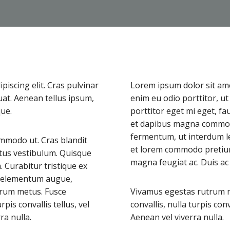
iscing elit. Cras pulvinar
Lorem ipsum dolor sit amet
uat. Aenean tellus ipsum,
enim eu odio porttitor, u
que.
porttitor eget mi eget, fa
et dapibus magna commodo
fermentum, ut interdum l
mmodo ut. Cras blandit
et lorem commodo pretium.
tus vestibulum. Quisque
magna feugiat ac. Duis ac
Curabitur tristique ex
ac elementum augue,
utrum metus. Fusce
Vivamus egestas rutrum me
rpis convallis tellus, vel
convallis, nulla turpis conv
ra nulla.
Aenean vel viverra nulla.